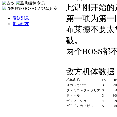
此话刚开始的
第一项为第一
发短消息
加为好友
布莱德不要太
破。
两个
BOSS
都
敌方机体数据
机体名称
LV
HP
スカルガソナ－
3
29
タ－ミネ－タ－ポリス
3
35
ドト－ル
3
30
ディマ－ジュ
4
42
グライムカイザル
5
38