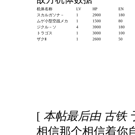
机体名称
LV
HP
EN
スカルガソナ－
1
2900
180
ムゲ小型空战メカ
1
1500
80
ジクル－ソ
4
3900
180
トラゴス
1
3000
100
ザクⅡ
1
2600
50
[
本帖最后由 古铁 于 20
相信那个相信着你