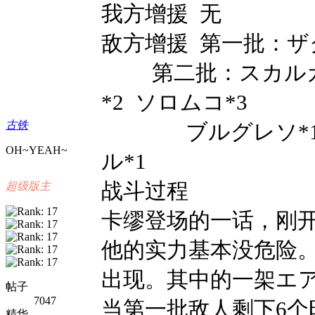
我方增援 无
敌方增援 第一批：
ザ
第二批：スカル
*2
ソロムコ
*3
古铁
ブルグレソ
*
OH~YEAH~
ル*1
战斗过程
超级版主
卡缪登场的一话，刚
他的实力基本没危险。
出现。其中的一架エ
帖子
7047
当第一批敌人剩下6个
精华