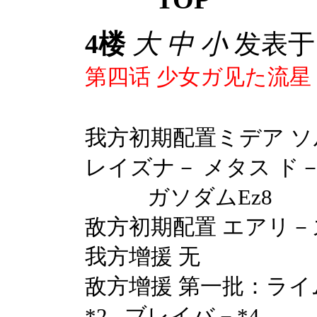
4楼
大
中
小
发表于 2
第四话
少女ガ见た流星
我方初期配置ミデア
ソ
レイズナ－ メタス ド
ガソダム
Ez8
敌方初期配置 エアリ－
我方增援 无
敌方增援 第一批：ラ
*2
ブレイバ－
*4