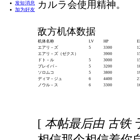
カルラ会使用精神。
发短消息
加为好友
敌方机体数据
机体名称
LV
HP
E
エアリ－ズ
5
3300
1
エアリ－ズ（ゼクス）
3900
1
ドト－ル
5
3000
1
ブレイバ－
5
3200
1
ソロムコ
5
3800
1
ディマ－ジュ
6
4400
2
ノウル－ス
6
3300
1
[
本帖最后由 古铁 于 20
相信那个相信着你