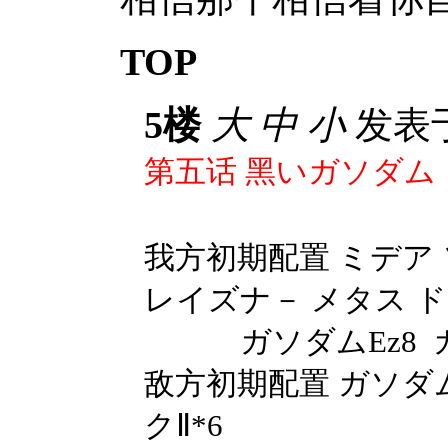
TOP
5楼
大
中
小
发表于 
第五话
黑いガソダム
我方初期配置
ミデア
レイズナ－ メタス 
ガソダム
Ez8
敌方初期配置
ガソダ
クⅡ
*6