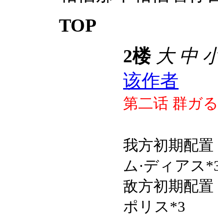
TOP
2楼
大
中
该作者
第二
话
群ガる
我方初期配置
ム·ディアス*
敌方初期配置
ポリス*3