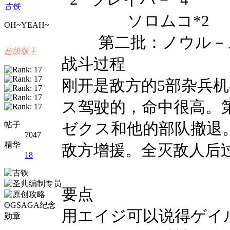
古铁
ソロムコ
*2
OH~YEAH~
第二批：ノウル－
超级版主
战斗过程
刚开是敌方的5部杂兵
ス驾驶的，命中很高。
ゼクス和他的部队撤退
帖子
7047
精华
敌方增援。全灭敌人后
18
要点
用エイジ可以说得
ゲイ