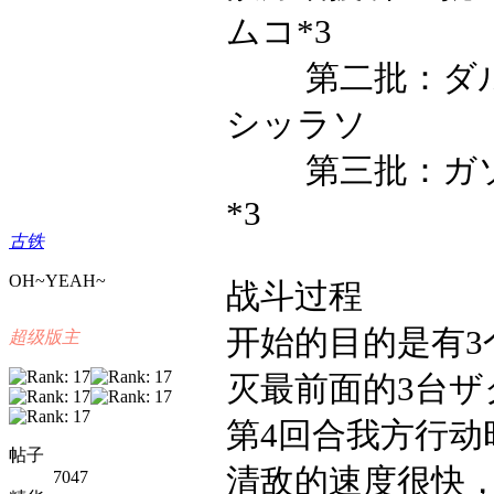
ムコ
*3
第二批：ダ
シッラソ
第三批：
ガ
*3
古铁
OH~YEAH~
战斗过程
开始的目的是有
超级版主
灭最前面的3台
ザ
第
4
回合我方行动
帖子
清敌的速度很快
7047