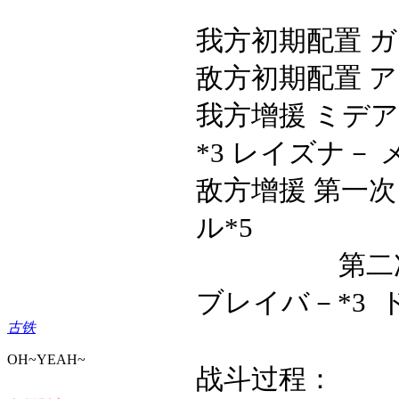
我方初期配置
ガ
敌方初期配置
ア
我方增援
ミデア
*3 レイズナ－
敌方增援
第一次
ル
*5
第二
ブレイバ－
*3
古铁
OH~YEAH~
战斗过程：