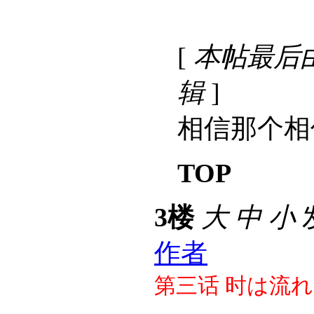
[
本帖最后由 古
辑
]
相信那个相
TOP
3楼
大
中
小
发
作者
第三话
时は流れ