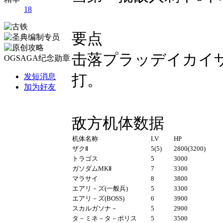
18
要点
击落プラッデイカイ
打。
发短消息
加为好友
敌方机体数据
机体名称
LV
HP
ザクⅡ
5(5)
2800(3200)
トラゴス
5
3000
ガソダム
MK
Ⅱ
7
3300
マラサイ
8
3800
エアリ－ズ(一般兵)
5
3300
エアリ－ズ(BOSS)
6
3900
スカルガソナ－
5
2900
タ－ミネ－タ－ポリス
5
3500