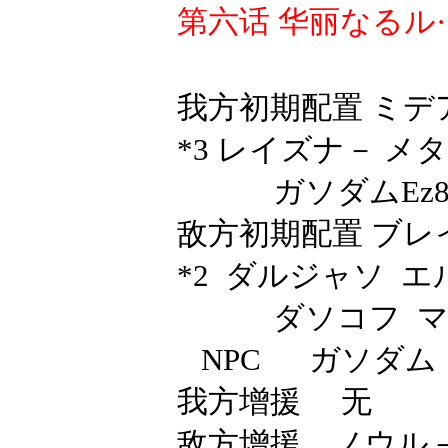
第六话
华丽なるル
我方初期配置
ミデ
*3 レイズナ－ メ
ガソダム
Ez
敌方初期配置
ブレ
*2 ダルジャソ 
ダソコフ 
NPC
ガソダム
我方增援 无
敌方增援 ノウル－