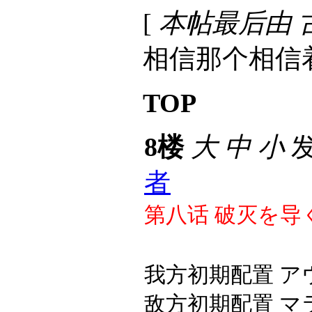
[
本帖最后由 古铁 
相信那个相信
TOP
8楼
大
中
小
发
者
第八话
破灭を导
我方初期配置
ア
敌方初期配置
マ