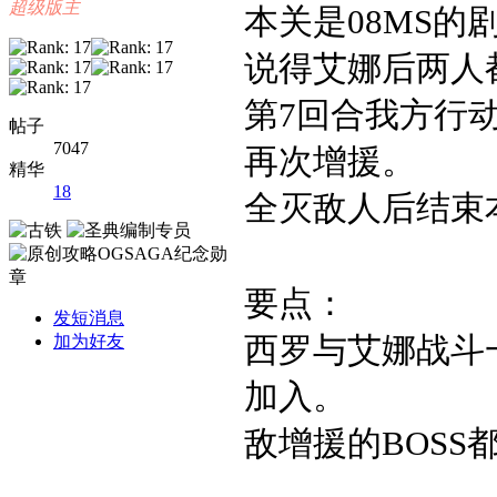
超级版主
本关是
08MS
的
说得艾娜后两人
第
7
回合我方行
帖子
7047
再次增援。
精华
18
全灭敌人后结束
要点：
发短消息
西罗与艾娜战斗
加为好友
加入。
敌增援的BOSS