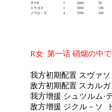
ザクⅡ
1
2600
50
トラゴス
1
3000
100
ノウル－ス
4
3300
160
R女 第一话
硝烟の中で
我方初期配置
スヴァソ
敌方初期配置 スカルガ
我方增援 シュツルム·デ
敌方增援 ジクル－ソ ト