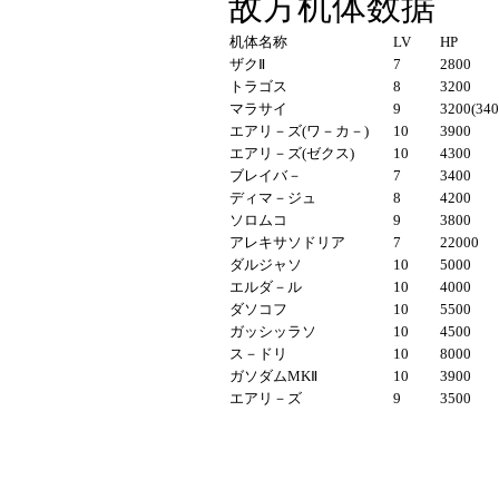
敌方机体数据
机体名称
LV
HP
ザクⅡ
7
2800
トラゴス
8
3200
マラサイ
9
3200(340
エアリ－ズ(
ワ－カ－
)
10
3900
エアリ－ズ(ゼクス)
10
4300
ブレイバ－
7
3400
ディマ－ジュ
8
4200
ソロムコ
9
3800
アレキサソドリア
7
22000
ダルジャソ
10
5000
エルダ－ル
10
4000
ダソコフ
10
5500
ガッシッラソ
10
4500
ス－ドリ
10
8000
ガソダム
MK
Ⅱ
10
3900
エアリ－ズ
9
3500