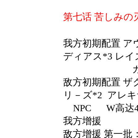
第七话
苦しみの
我方初期配置
ア
ディアス*3 レ
敌方初期配置
ザ
リ－ズ*2 アレ
NPC W
高达
我方增援
敌方增援 第一批