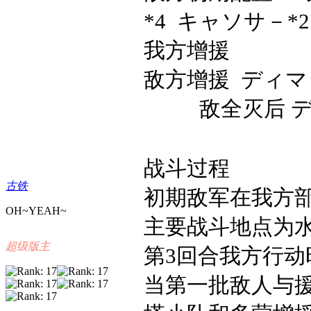
*4 キャソサ－*2
我方增援
敌方增援 ディマ
敌全灭后 
战斗过程
古铁
初期敌军在我方
OH~YEAH~
主要战斗地点为
超级版主
第3回合我方行
当第一批敌人与