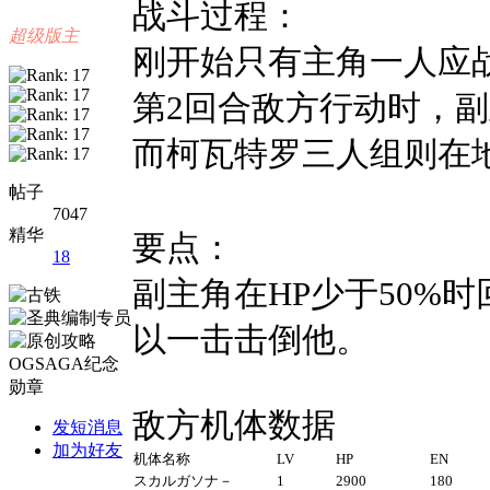
战斗过程：
超级版主
刚开始只有主角一人应
第2回合敌方行动时，
而柯瓦特罗三人组则在
帖子
7047
精华
要点：
18
副主角在HP少于50%
以一击击倒他。
敌方机体数据
发短消息
加为好友
机体名称
LV
HP
EN
スカルガソナ－
1
2900
180