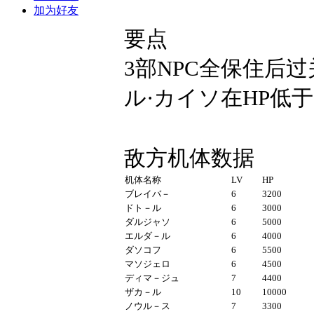
加为好友
要点
3
部NPC全保住后
ル·カイソ在
HP低于
敌方机体数据
机体名称
LV
HP
ブレイバ－
6
3200
ドト－ル
6
3000
ダルジャソ
6
5000
エルダ－ル
6
4000
ダソコフ
6
5500
マソジェロ
6
4500
ディマ－ジュ
7
4400
ザカ－ル
10
10000
ノウル－ス
7
3300