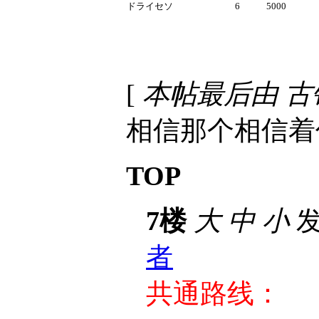
ドライセソ
6
5000
[
本帖最后由 古铁 于
相信那个相信着
TOP
7楼
大
中
小
发
者
共通路线：