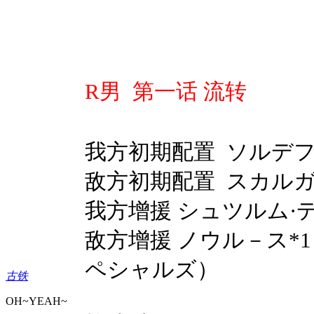
R男 第一话
流转
我方初期配置
ソルデ
敌方初期配置 スカルガ
我方增援 シュツルム·デ
敌方增援 ノウル－ス*1
ペシャルズ）
古铁
OH~YEAH~