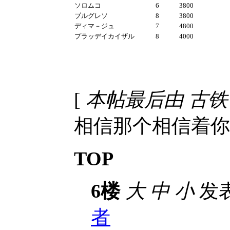
ソロムコ
6
3800
ブルグレソ
8
3800
ディマ－ジュ
7
4800
プラッデイカイザル
8
4000
[
本帖最后由 古铁 于 2
相信那个相信着你
TOP
6楼
大
中
小
发表于
者