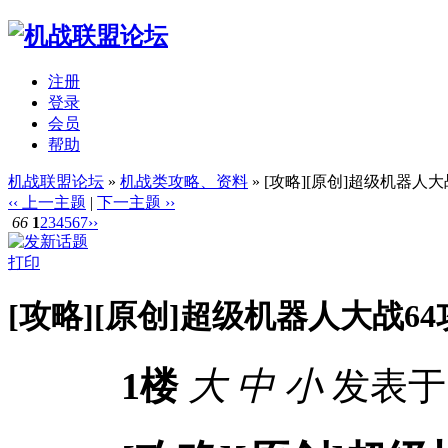
注册
登录
会员
帮助
机战联盟论坛
»
机战类攻略、资料
» [攻略][原创]超级机器人
‹‹ 上一主题
|
下一主题 ››
66
1
2
3
4
5
6
7
››
打印
[攻略][原创]超级机器人大战6
1楼
大
中
小
发表于 2