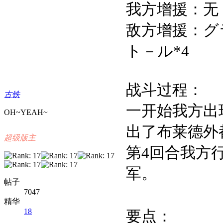
我方增援：无
敌方增援：グラ
ト－ル*4
战斗过程：
古铁
一开始我方出
OH~YEAH~
出了布莱德外
超级版主
第
4
回合我方
军。
帖子
7047
精华
18
要点：