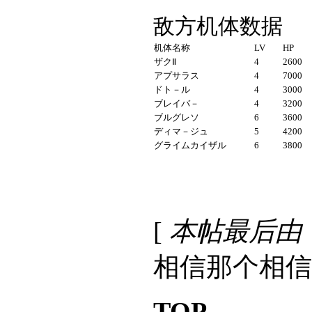
敌方机体数据
机体名称
LV
HP
ザクⅡ
4
2600
アプサラス
4
7000
ドト－ル
4
3000
ブレイバ－
4
3200
ブルグレソ
6
3600
ディマ－ジュ
5
4200
グライムカイザル
6
3800
[
本帖最后由 古铁
相信那个相信
TOP