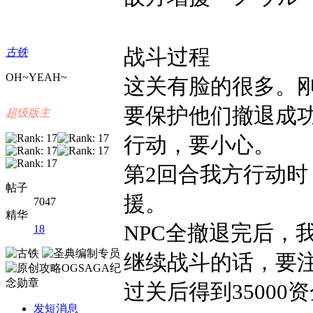
战斗过程
古铁
OH~YEAH~
这关有脸的很多。刚
要保护他们撤退成功
超级版主
行动，要小心。
第2回合我方行动
帖子
援。
7047
精华
NPC
全撤退完后，
18
继续战斗的话，要
过关后得到
35000
资
发短消息