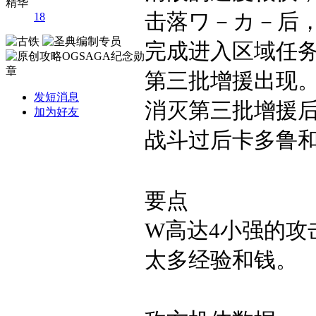
精华
击落ワ－カ－后
18
完成进入区域任
第三批增援出现
发短消息
消灭第三批增援
加为好友
战斗过后卡多鲁
要点
W
高达4小强的攻
太多经验和钱。