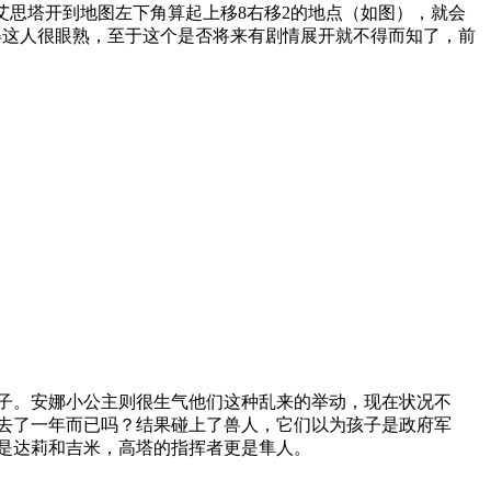
艾思塔开到地图左下角算起上移
8
右移
2
的地点（如图），就会
得这人很眼熟，至于这个是否将来有剧情展开就不得而知了，前
子。安娜小公主则很生气他们这种乱来的举动，现在状况不
去了一年而已吗？结果碰上了兽人，它们以为孩子是政府军
是达莉和吉米，高塔的指挥者更是隼人。