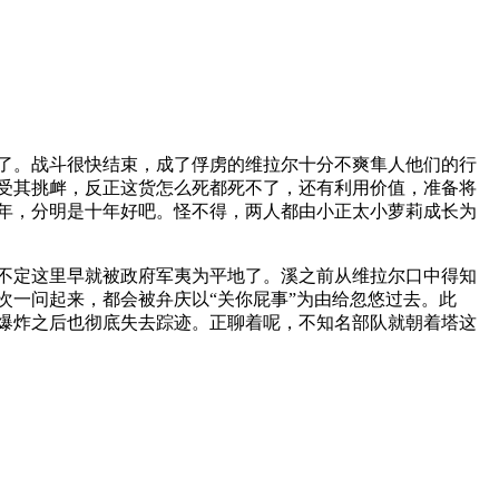
了。战斗很快结束，成了俘虏的维拉尔十分不爽隼人他们的行
受其挑衅，反正这货怎么死都死不了，还有利用价值，准备将
年，分明是十年好吧。怪不得，两人都由小正太小萝莉成长为
不定这里早就被政府军夷为平地了。溪之前从维拉尔口中得知
次一问起来，都会被弁庆以
“
关你屁事
”
为由给忽悠过去。此
爆炸之后也彻底失去踪迹。正聊着呢，不知名部队就朝着塔这