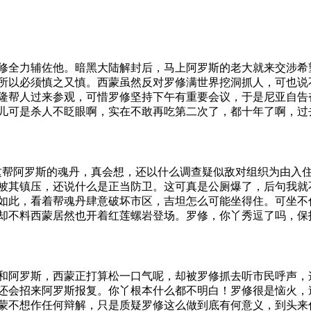
修全力辅佐他。暗黑大陆解封后，马上阿罗斯的老大就来交涉希
所以必须慎之又慎。西蒙虽然反对罗修满世界挖洞抓人，可也说
隆帮人过来参观，可惜罗修坚持下午有重要会议，于是尼亚自告
儿可是杀人不眨眼啊，实在不敢再吃第二次了，都十年了啊，过
这帮阿罗斯的魂丹，真会想，还以什么调查疑似敌对组织为由入
被其镇压，还说什么是正当防卫。这可真是公厕爆了，后句我就
如此，看着帮魂丹肆意破坏市区，吉坦怎么可能坐得住。可坐不
却不料西蒙居然也开着红莲螺岩登场。罗修，你丫秀逗了吗，保
和阿罗斯，西蒙正打算松一口气呢，却被罗修抓去听市民呼声，
还会招来阿罗斯报复。你丫根本什么都不明白！罗修很是恼火，
蒙不想作任何辩解，只是质疑罗修这么做到底有何意义，到头来