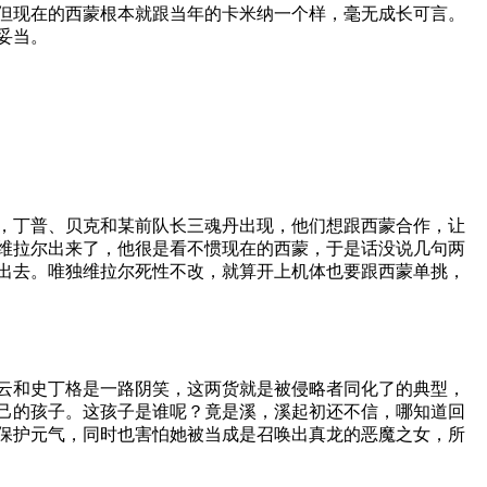
但现在的西蒙根本就跟当年的卡米纳一个样，毫无成长可言。
妥当。
，丁普、贝克和某前队长三魂丹出现，他们想跟西蒙合作，让
维拉尔出来了，他很是看不惯现在的西蒙，于是话没说几句两
出去。唯独维拉尔死性不改，就算开上机体也要跟西蒙单挑，
云和史丁格是一路阴笑，这两货就是被侵略者同化了的典型，
己的孩子。这孩子是谁呢？竟是溪，溪起初还不信，哪知道回
保护元气，同时也害怕她被当成是召唤出真龙的恶魔之女，所