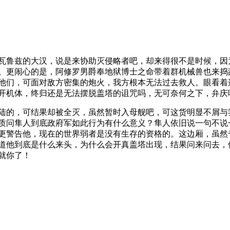
瓦鲁兹的大汉，说是来协助灭侵略者吧，却来得很不是时候，因
。更闹心的是，阿修罗男爵奉地狱博士之命带着群机械兽也来捣
他们，可面对敌方密集的炮火，我方根本无法过去救人。眼看着
开机体，终归还是无法摆脱盖塔的诅咒吗，无可奈何之下，弁庆
陆的，可结果却被全灭，虽然暂时入母舰吧，可这货明显不屑与
质问隼人到底政府军如此行为有什么意义？隼人依旧说一句不说
更警告他，现在的世界弱者是没有生存的资格的。这边厢，虽然
道他到底是什么来头，为什么会开真盖塔出现，结果问来问去，
就你了！