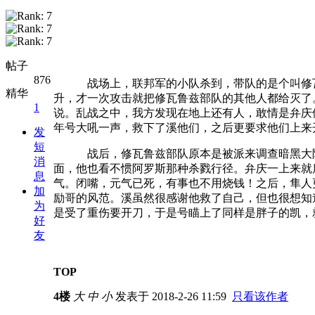
帖子
876
战场上，联邦军的小队杀到，带队的是个叫修
精华
升，才一次攻击就把修瓦鲁兹部队的其他人都给灭了
1
说。乱战之中，我方发现在地上还有人，敢情是弁庆
年号大吼一声，救下了溪他们，之后更要求他们上来
发
短
战后，修瓦鲁兹部队原本是被派来调查暗黑大
消
面，他也看不惯阿罗斯那种杀戮行径。弁庆一上来就
息
气。闭嘴，元气已死，有事也不用烧钱！之后，隼人
加
励哥的风范。溪虽然很感谢他救了自己，但也很想知
为
是受了重伤要开刀，于是号瞄上了同样是胖子的凯，
好
友
TOP
4楼
大
中
小
发表于 2018-2-26 11:59
只看该作者