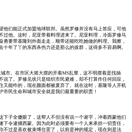
望他们能正式加盟地球联邦。虽然罗修并没有马上答应，可他
不过他。这时，尼亚带着料理进来了。尼亚料理，冷面罗修马
奋勇要带基隆到外面走走，顺带还能吃吃她做的料理。我擦，
去十年了丫的东西杀伤力还是那么的拔群，这得多不容易啊。
住城市。在市区大摇大摆的开着
MS
乱窜，这不明摆着是找抽
不说了。罗修见状只是组织市民避难，却不打算作任何回应，
住又能咋的，现在颜面都被废弃了。就在这时，基隆等人开机
护市民生命和城市安全就是我们最重要的职责！
这下子全傻眼了，这帮人不但没有说一个谢字，冲着西蒙他们
遂下令逮捕西蒙。因为此时必须要有一个人来承担一切责任，
你不过是喜欢被束缚住罢了，以前是神的规定，现在则是法