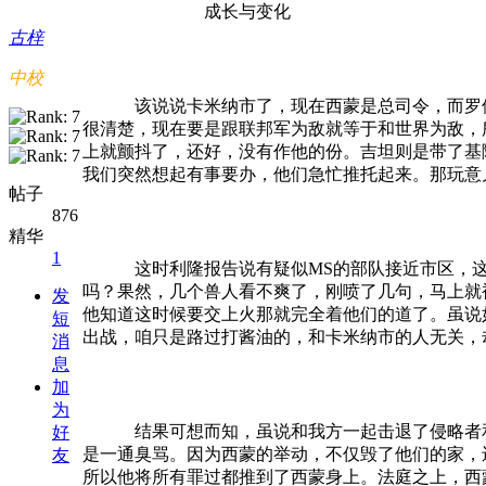
成长与变化
古梓
中校
该说说卡米纳市了，现在西蒙是总司令，而罗
很清楚，现在要是跟联邦军为敌就等于和世界为敌，
上就颤抖了，还好，没有作他的份。吉坦则是带了基
我们突然想起有事要办，他们急忙推托起来。那玩意
帖子
876
精华
1
这时利隆报告说有疑似
MS
的部队接近市区，
吗？果然，几个兽人看不爽了，刚喷了几句，马上就
发
他知道这时候要交上火那就完全着他们的道了。虽说
短
出战，咱只是路过打酱油的，和卡米纳市的人无关，
消
息
加
为
结果可想而知，虽说和我方一起击退了侵略者
好
是一通臭骂。因为西蒙的举动，不仅毁了他们的家，
友
所以他将所有罪过都推到了西蒙身上。法庭之上，西