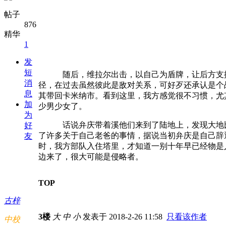
帖子
876
精华
1
发
短
随后，维拉尔出击，以自己为盾牌，让后方支
消
径，在过去虽然彼此是敌对关系，可好歹还承认是个
息
其带回卡米纳市。看到这里，我方感觉很不习惯，尤
加
少男少女了。
为
话说弁庆带着溪他们来到了陆地上，发现大地
好
了许多关于自己老爸的事情，据说当初弁庆是自己辞
友
时，我方部队入住塔里，才知道一别十年早已经物是
边来了，很大可能是侵略者。
TOP
古梓
3楼
大
中
小
发表于 2018-2-26 11:58
只看该作者
中校