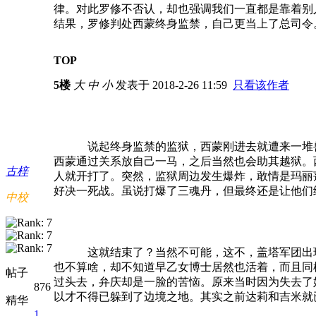
律。对此罗修不否认，却也强调我们一直都是靠着别
结果，罗修判处西蒙终身监禁，自己更当上了总司令
TOP
5楼
大
中
小
发表于 2018-2-26 11:59
只看该作者
说起终身监禁的监狱，西蒙刚进去就遭来一堆
西蒙通过关系放自己一马，之后当然也会助其越狱。
古梓
人就开打了。突然，监狱周边发生爆炸，敢情是玛丽
好决一死战。虽说打爆了三魂丹，但最终还是让他们
中校
这就结束了？当然不可能，这不，盖塔军团出
也不算啥，却不知道早乙女博士居然也活着，而且同
帖子
过头去，弁庆却是一脸的苦恼。原来当时因为失去了
876
以才不得已躲到了边境之地。其实之前达莉和吉米就
精华
1