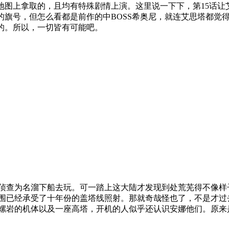
地图上拿取的，且均有特殊剧情上演。这里说一下下，第
15
话让
的旗号，但怎么看都是前作的中
BOSS
希奥尼，就连艾思塔都觉
的。所以，一切皆有可能吧。
侦查为名溜下船去玩。可一踏上这大陆才发现到处荒芜得不像样
围已经承受了十年份的盖塔线照射。那就奇哉怪也了，不是才过
螺岩的机体以及一座高塔，开机的人似乎还认识安娜他们。原来