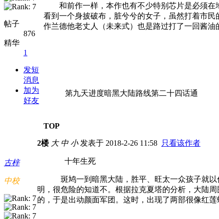
和前作一样，本作也有不少特别芯片是必须在
看到一个身披破布，脏兮兮的女子，虽然打着市民
帖子
作兰德他老丈人（未来式）也是路过打了一回酱油
876
精华
1
发短
消息
加为
第九天进度暗黑大陆路线第二十四话通
好友
TOP
2楼
大
中
小
发表于 2018-2-26 11:58
只看该作者
十年生死
古梓
斑鸠一到暗黑大陆，胜平、旺太一众孩子就以
中校
明，很危险的知道不。根据拉克夏塔的分析，大陆周
的，于是出动颜面军团。这时，出现了两部很像红莲