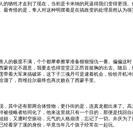
人的牺牲才走到了现在，当初是卡米纳的死逼得我们变得更强。
。最奇怪的是，隼人对这种明摆着是在搞政变的处理居然认为很
兽人的极度不满，个个都摩拳擦掌准备狠狠报仇一番。偏偏这时
西蒙肯定不愿意，我要走也得堂堂正正昂首挺胸的出去。随后，
莲带着大军来搞破坏，这下子三魂丹可是逮着机会，纷纷开机冲
给溜了，而维拉尔最终也再次败在了西蒙手里。
现，其中还有那两合体怪物，更仆街的是，连真龙都出来了。高
样被侵略者给同化了，他来这里就只有一个目的，那便是找回自
姐姐，又遭时空振动，元气的人格崩溃，忘记了一切。弁庆为了
已经看穿了溪的身份，毕竟当年几个孩子经常在一起玩。