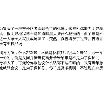
为冒头了一群被侵略者给融合了的机体，这些机体能力明显暴
乱，很明显地狱博士是知道暗黑大陆什么秘密的，但丫揍是不
这一大家子人就快成炮灰了，突然，真盖塔灰了过来。苦逼青
唯有重投战场。
我方为伍，什么
ZEXIS
，不就是反联邦组织吗？当然，另一方
一句的，倒是反问弁庆当初离开卡米纳市是不是为了保护元
号加入了，可无论你跟他说什么话都不理不睬的，很有当年激
他就只会说，是为了保护你。你丫是复读机啊！不过现在弁庆