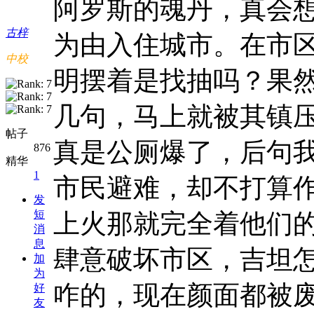
阿罗斯的魂丹，真会
古梓
为由入住城市。在市
中校
明摆着是找抽吗？果
几句，马上就被其镇
帖子
真是公厕爆了，后句
876
精华
1
市民避难，却不打算
发
短
上火那就完全着他们
消
息
肆意破坏市区，吉坦
加
为
咋的，现在颜面都被
好
友