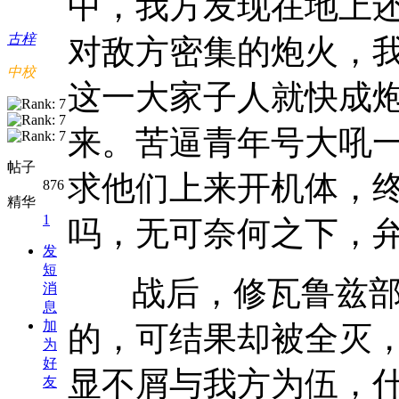
中，我方发现在地上
古梓
对敌方密集的炮火，
中校
这一大家子人就快成
来。苦逼青年号大吼
帖子
求他们上来开机体，
876
精华
1
吗，无可奈何之下，
发
短
战后，修瓦鲁兹
消
息
加
的，可结果却被全灭
为
好
显不屑与我方为伍，
友