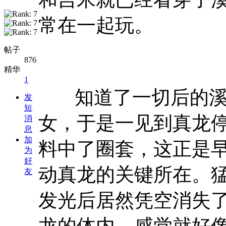
常在一起玩。
帖子
876
精华
1
知道了一切后的
发
短
女，于是一见到真龙
消
息
加
料中了圈套，这正是
为
好
动真龙的关键所在。
友
发光后居然凭空消失
龙的体内，感觉就好