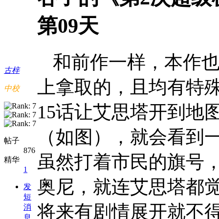
第09天
和前作一样，本作
古梓
上拿取的，且均有特
中校
15
话让艾思塔开到地
（如图），就会看到
帖子
876
虽然打着市民的旗号
精华
1
奥尼，就连艾思塔都
发
短
将来有剧情展开就不
消
息