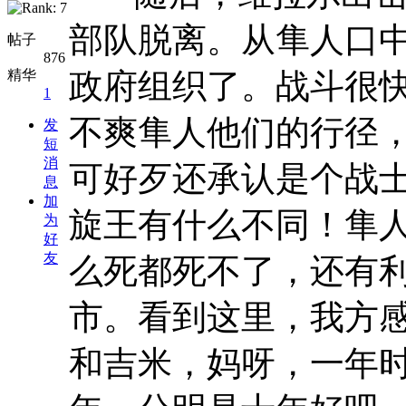
部队脱离。从隼人口
帖子
876
精华
政府组织了。战斗很
1
不爽隼人他们的行径
发
短
消
可好歹还承认是个战
息
加
旋王有什么不同！隼
为
好
友
么死都死不了，还有
市。看到这里，我方
和吉米，妈呀，一年