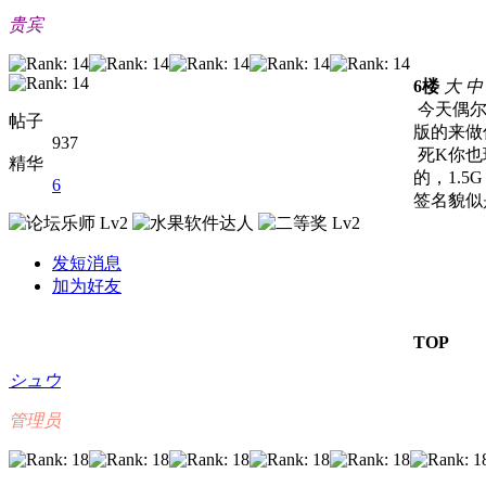
贵宾
6楼
大
中
今天偶尔
帖子
版的来做
937
死K你也
精华
的，1.5G
6
签名貌似是
发短消息
加为好友
TOP
シュウ
管理员