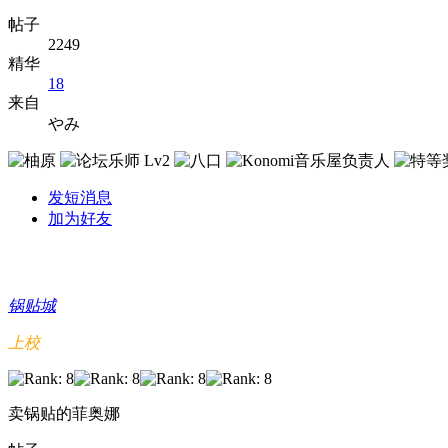
帖子
2249
精华
18
来自
やみ
发短消息
加为好友
锅贴城
上校
卖锅贴的菲奥娜