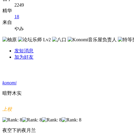
2249
精华
18
来自
やみ
发短消息
加为好友
konomi
暗野木实
上校
夜空下的夜月兰