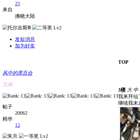
25
来自
拂晓大陆
发短消息
加为好友
TOP
风中的黑百合
元帅
3楼
大
中
我来拜仙
继续我未
帖子
20062
精华
12