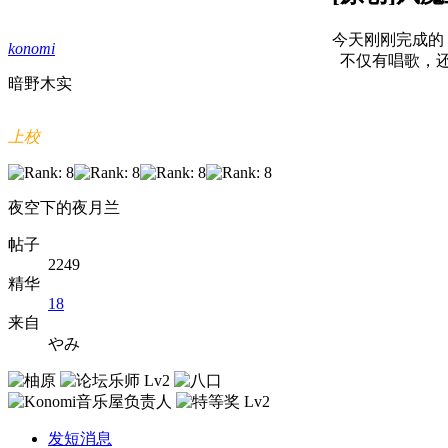
今天刚刚完成的
konomi
不仅有唱歌，还
暗野木实
上校
夜空下的夜月兰
帖子
2249
精华
18
来自
やみ
发短消息