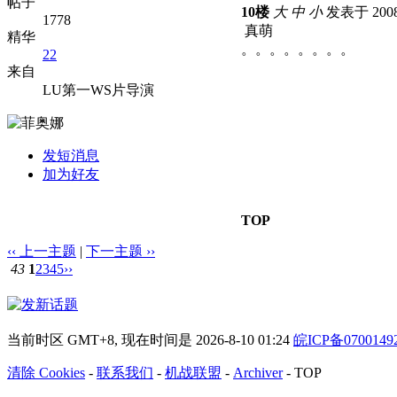
帖子
10楼
大
中
小
发表于 2008-
1778
真萌
精华
。。。。。。。。
22
来自
LU第一WS片导演
发短消息
加为好友
TOP
‹‹ 上一主题
|
下一主题 ››
43
1
2
3
4
5
››
当前时区 GMT+8, 现在时间是 2026-8-10 01:24
皖ICP备070014
清除 Cookies
-
联系我们
-
机战联盟
-
Archiver
-
TOP