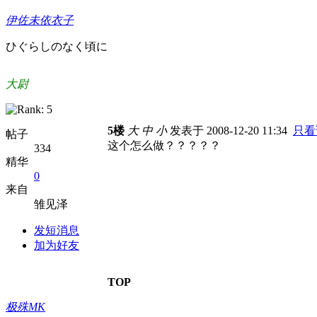
伊佐未依衣子
ひぐらしのなく頃に
大尉
5楼
大
中
小
发表于 2008-12-20 11:34
只看
帖子
这个怎么做？？？？？
334
精华
0
来自
雏见泽
发短消息
加为好友
TOP
极殊MK