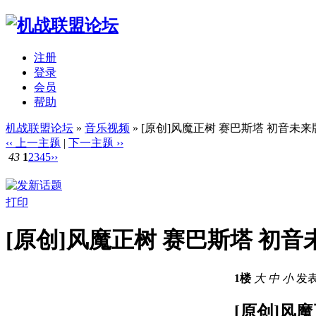
注册
登录
会员
帮助
机战联盟论坛
»
音乐视频
» [原创]风魔正树 赛巴斯塔 初音未来
‹‹ 上一主题
|
下一主题 ››
43
1
2
3
4
5
››
打印
[原创]风魔正树 赛巴斯塔 初音
1楼
大
中
小
发表于
[原创]风