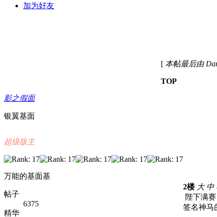
加为好友
[
本帖最后由 Darkne
TOP
影之假面
银翼基面
超级版主
万能的基面基
2楼
大
中
帖子
陛下满赛
6375
签名神马
精华