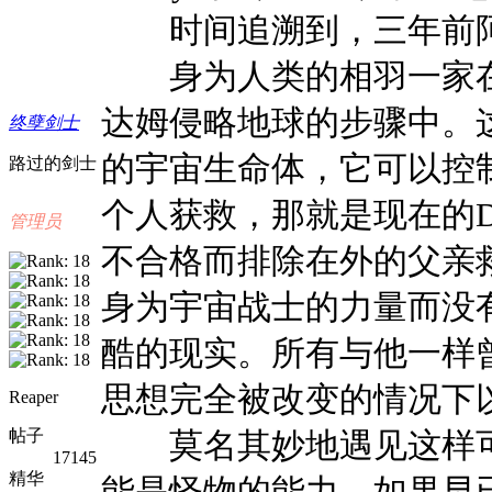
时间追溯到，三年前阿
身为人类的相羽一家在
达姆侵略地球的步骤中。
终孽剑士
的宇宙生命体，它可以控
路过的剑士
个人获救，那就是现在的
管理员
不合格而排除在外的父亲
身为宇宙战士的力量而没
酷的现实。所有与他一样
思想完全被改变的情况下
Reaper
莫名其妙地遇见这样可
帖子
17145
精华
能是怪物的能力。如果早