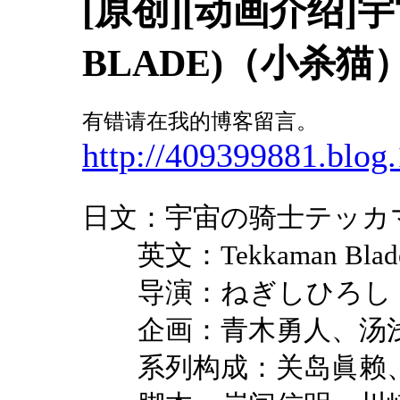
[原创][动画介绍]宇
BLADE)（小杀猫
有错请在我的博客留言。
http://409399881.blog.
日文：宇宙の骑士テッカ
英文：
Tekkaman Blad
导演：ねぎしひろし
企画：青木勇人、汤浅
系列构成：关岛眞赖、