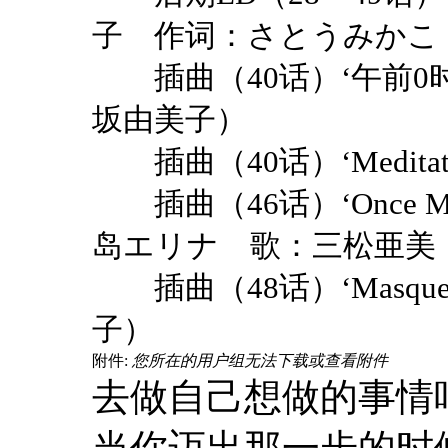
子 作词：さとうみかこ
插曲（
40
话）
‘
午前
0
坂由美子）
插曲（
40
话）
‘Meditat
插曲（
46
话）
‘Once M
岛エリナ 歌：三松亜美
插曲（
48
话）
‘Masque
子）
附件:
您所在的用户组无法下载或查看附件
去做自己想做的事情
当你迈出那一步的时