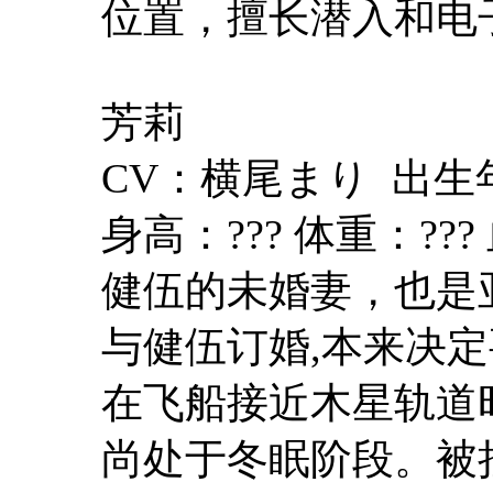
位置，擅长潜入和电
芳莉
CV：横尾まり 出生
身高：??? 体重：???
健伍的未婚妻，也是
与健伍订婚,本来决
在飞船接近木星轨道
尚处于冬眠阶段。被