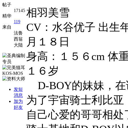
帖子
相羽美雪
17145
精华
119
CV：水谷优子 出
来自
法鲁
月１８日
西翁
大陆
身高：１５６cm 体
１６岁
D-BOY的妹妹，
发短
消息
为了宇宙骑士利比亚
加为
好友
自己心爱的哥哥相处