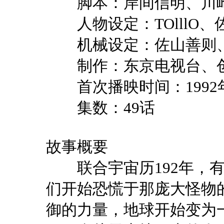
脚本：岸间信明、川
人物设定：
TOlllO
、
机械设定：佐山善则、
制作：东京电视台、创
首次播映时间：
1992
集数：
49
话
故事概要
联合宇宙历
192
年，
们开始恐慌于那庞大怪物
御的力量，地球开始变为