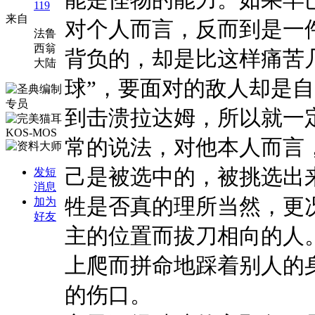
119
来自
对个人而言，反而到是一
法鲁
西翁
背负的，却是比这样痛苦
大陆
球
”
，要面对的敌人却是自
到击溃拉达姆，所以就一
常的说法，对他本人而言
己是被选中的，被挑选出
发短
消息
牲是否真的理所当然，更
加为
好友
主的位置而拔刀相向的人
上爬而拼命地踩着别人的
的伤口。