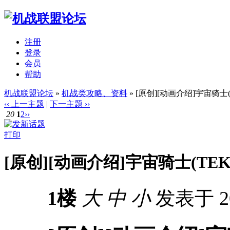
注册
登录
会员
帮助
机战联盟论坛
»
机战类攻略、资料
» [原创][动画介绍]宇宙骑士
‹‹ 上一主题
|
下一主题 ››
20
1
2
››
打印
[原创][动画介绍]宇宙骑士(TEK
1楼
大
中
小
发表于 200