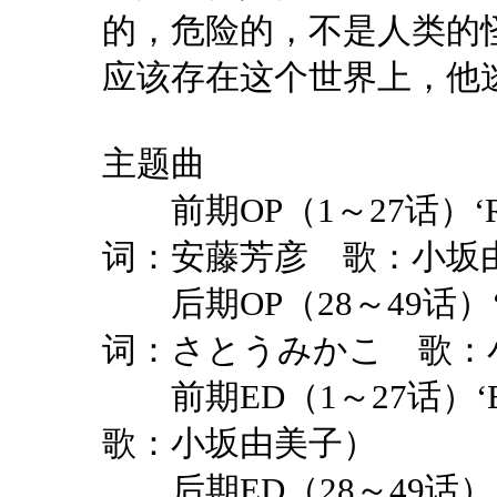
的，危险的，不是人类的
应该存在这个世界上，他
主题曲
前期
OP
（
1
～
27
话）
‘
词：安藤芳彦 歌：小坂
后期
OP
（
28
～
49
话）
词：さとうみかこ 歌：
前期
ED
（
1
～
27
话）
‘
歌：小坂由美子）
后期
ED
（
28
～
49
话）