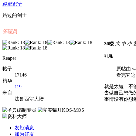
终孽剑士
路过的剑士
管理员
36楼
大
中
小
发
引用:
Reaper
帖子
原帖由
w
17146
看完它这
精华
就是太短，不
119
来自
去做自己想做
法鲁西翁大陆
事情没有你想
发短消息
加为好友