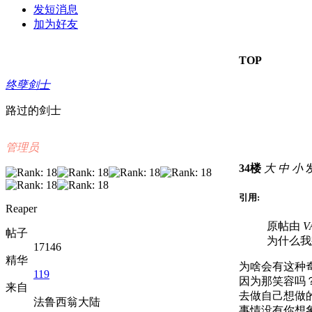
发短消息
加为好友
TOP
终孽剑士
路过的剑士
管理员
34楼
大
中
小
发
引用:
Reaper
原帖由
V
帖子
为什么我
17146
精华
为啥会有这种
119
因为那笑容吗
来自
去做自己想做
法鲁西翁大陆
事情没有你想