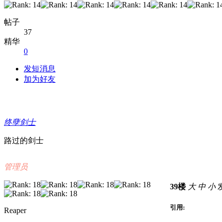
帖子
37
精华
0
发短消息
加为好友
终孽剑士
路过的剑士
管理员
39楼
大
中
小
发
引用:
Reaper