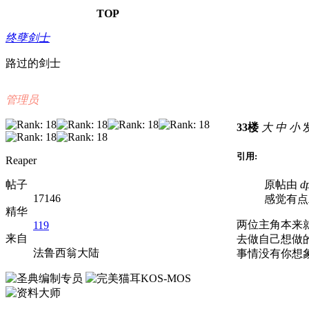
TOP
终孽剑士
路过的剑士
管理员
33楼
大
中
小
发
引用:
Reaper
帖子
原帖由
d
17146
感觉有点
精华
两位主角本来
119
来自
去做自己想做
法鲁西翁大陆
事情没有你想