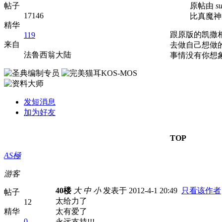
帖子
原帖由
s
17146
比真魔神
精华
跟原版的凯撒
119
来自
去做自己想做
法鲁西翁大陆
事情没有你想
发短消息
加为好友
TOP
AS極
游客
40楼
大
中
小
发表于 2012-4-1 20:49
只看该作者
帖子
太给力了
12
精华
太有爱了
0
永远支持!!!