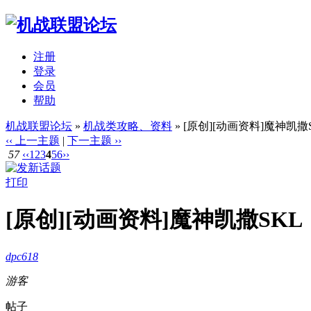
注册
登录
会员
帮助
机战联盟论坛
»
机战类攻略、资料
» [原创][动画资料]魔神凯撒
‹‹ 上一主题
|
下一主题 ››
57
‹‹
1
2
3
4
5
6
››
打印
[原创][动画资料]魔神凯撒SKL
dpc618
游客
帖子