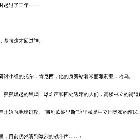
时起过了三年——
，基拉这才回过神。
讨小组的托尔．肯尼西，他的身旁站着米丽雅莉亚．哈乌。
熊熊燃起的黑烟、爆炸声和四处逃窜的人们，高楼林立的街道
去年开始向地球进攻。“海利欧波里斯”这里虽是中立国奥布的殖
，目前仍然听到激烈的战斗声……）