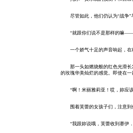
尽管如此，他们仍认为“战争”与
“就跟你们说不是那样的嘛——
一个娇气十足的声音响起，在校
那一头如燃烧般的红色光滑长发
的玫瑰华美灿烂的感觉。即使在一
“啊！米丽雅莉亚！哎，妳应该
围着芙蕾的女孩子们，注意到他们
“我跟妳说哦，芙蕾收到赛伊．阿