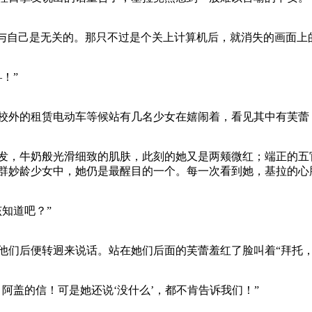
自己是无关的。那只不过是个关上计算机后，就消失的画面上
！”
外的租赁电动车等候站有几名少女在嬉闹着，看见其中有芙蕾
，牛奶般光滑细致的肌肤，此刻的她又是两颊微红；端正的五官
群妙龄少女中，她仍是最醒目的一个。每一次看到她，基拉的心
知道吧？”
后便转迥来说话。站在她们后面的芙蕾羞红了脸叫着“拜托，
盖的信！可是她还说‘没什么’，都不肯告诉我们！”