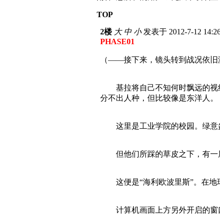
TOP
2楼
大
中
小
发表于 2012-7-12 14:
PHASE01
（——接下来，镜头转到战况依旧
基拉将自己不知何时飘远的视线
分不出人种，但比较像是东洋人。
这里是工业学院的校园。绿意盎
但他们所踩的草皮之下，有一层
这便是“海利欧波里斯”。在地球
计算机画面上方另外开启的窗口