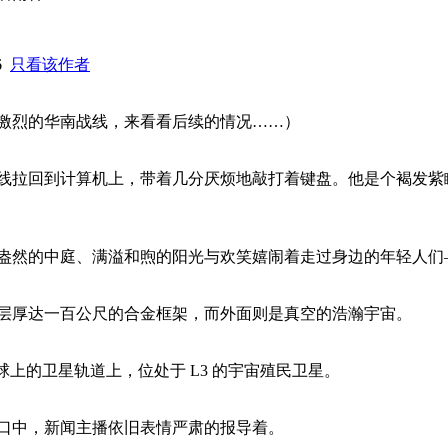
26
只看该作者
激烈的华南战线，来看看后续的情况……）
拉回到计算机上，带着几分厌烦地敲打着键盘。他是个褐发紫瞳
然的中庭、满溢和煦的阳光与欢笑嬉闹着走过身边的年轻人们
厚达一百公尺的合金框架，而外面则是真空的浩瀚宇宙。
上的卫星轨道上，位处于 L3 的宇宙殖民卫星。
中，新闻主播依旧表情严肃的报导着。