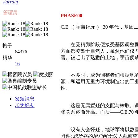
starrain
管理员
PHASE00
C.E.（ 宇宙纪元 ） 30 年代
在受精卵阶段便接受基因调整而出
帖子
方面都凌驾于自然人，虽然他们仅
64376
害。被赶出了熟悉的土地，宇宙便
精华
16
不多时，成为调整者们根据地的pl
源，和运用无重力环境制造出的工业
性。
发短消息
加为好友
这是无庸置疑的支配与榨取。调整
张关系逐渐升高。而后——C.E.7
没有人会怀疑，地球军将以数量的
附件:
您所在的用户组无法下载或查