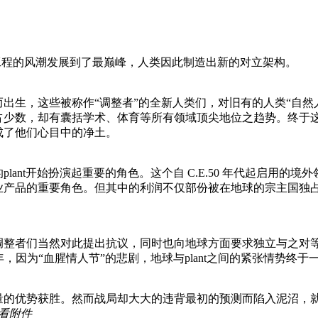
，基因工程的风潮发展到了最巅峰，人类因此制造出新的对立架构。
生，这些被称作“调整者”的全新人类们，对旧有的人类“自然
占少数，却有囊括学术、体育等所有领域顶尖地位之趋势。终于
成了他们心目中的净土。
ant开始扮演起重要的角色。这个自 C.E.50 年代起启用的
产品的重要角色。但其中的利润不仅部份被在地球的宗主国独占，
者们当然对此提出抗议，同时也向地球方面要求独立与之对等
0 年，因为“血腥情人节”的悲剧，地球与plant之间的紧张情势终
优势获胜。然而战局却大大的违背最初的预测而陷入泥沼，就
看附件