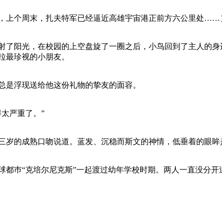
上个周末，扎夫特军已经逼近高雄宇宙港正前方六公里处……
了阳光，在校园的上空盘旋了一圈之后，小鸟回到了主人的身边
拉最珍视的小朋友。
是浮现送给他这份礼物的挚友的面容。
太严重了。”
岁的成熟口吻说道。蓝发、沉稳而斯文的神情，低垂着的眼眸
都巿“克培尔尼克斯”一起渡过幼年学校时期。两人一直没分开