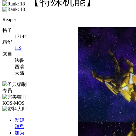
【特殊机能】
Reaper
帖子
17144
精华
119
来自
法鲁
西翁
大陆
发短
消息
加为