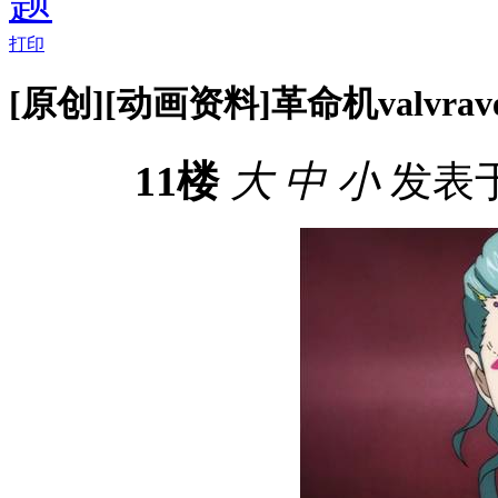
打印
[原创][动画资料]革命机valvrave
11楼
大
中
小
发表于 