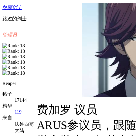
终孽剑士
路过的剑士
管理员
Reaper
帖子
17144
精华
费加罗
议员
119
来自
ARUS
参议员，跟
法鲁西翁
大陆