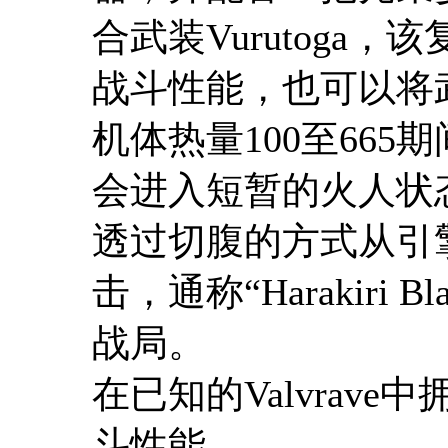
合武装
Vurutoga
，该
战斗性能，也可以将
机体热量
100
至
665
期
会进入短暂的火人状
透过切腹的方式从引
击，通称“
Harakiri Bl
战局。
在已知的
Valvrave
中
斗性能。