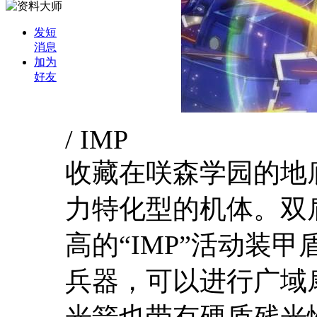
发短
消息
加为
好友
/ IMP
收藏在咲森学园的地
力特化型的机体。双
高的“
IMP
”活动装甲
兵器，可以进行广域
光箭也带有硬质残光