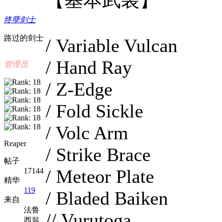
终孽剑士
路过的剑士
/ Variable Vulcan
/ Hand Ray
管理员
/ Z-Edge
/ Fold Sickle
/ Volc Arm
Reaper
/ Strike Brace
帖子
/ Meteor Plate
17144
精华
119
/ Bladed Baiken
来自
法鲁
// Vurutoga
西翁