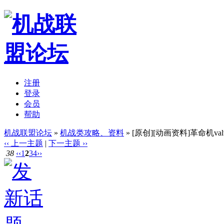
注册
登录
会员
帮助
机战联盟论坛
»
机战类攻略、资料
» [原创][动画资料]革命机valvr
‹‹ 上一主题
|
下一主题 ››
38
‹‹
1
2
3
4
››