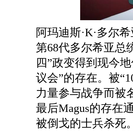
阿玛迪斯·
K
·多尔
第
68
代多尔希亚总
四”政变得到现今地
议会”的存在。被“
1
力量参与战争而被
最后
Magus
的存在
被倒戈的士兵杀死