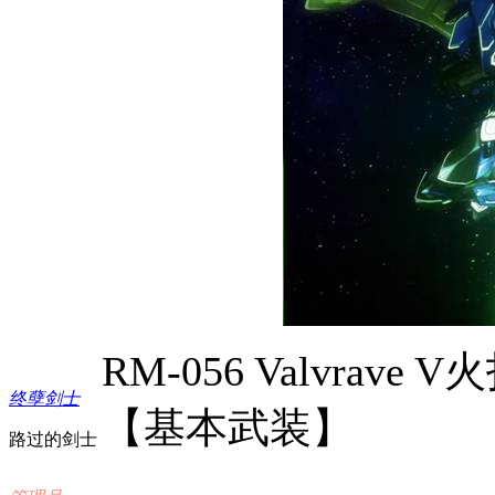
RM-056 Valvrave V
火
终孽剑士
【基本武装】
路过的剑士