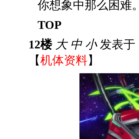
你想象中那么困难
TOP
12楼
大
中
小
发表于 20
【
机体资料
】